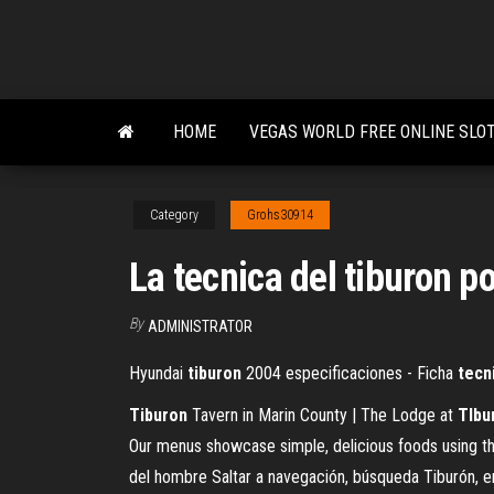
Skip
to
the
content
HOME
VEGAS WORLD FREE ONLINE SLO
Category
Grohs30914
La tecnica del tiburon p
By
ADMINISTRATOR
Hyundai
tiburon
2004 especificaciones - Ficha
tecn
Tiburon
Tavern in Marin County | The Lodge at
TIbu
Our menus showcase simple, delicious foods using th
del hombre Saltar a navegación, búsqueda Tiburón, en