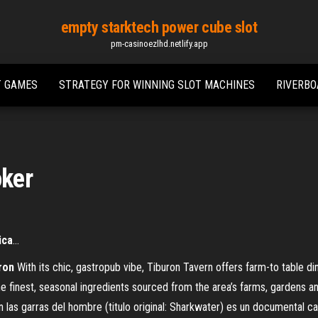
empty starktech power cube slot
pm-casinoezlhd.netlify.app
T GAMES
STRATEGY FOR WINNING SLOT MACHINES
RIVERBO
oker
ica
…
ron
With its chic, gastropub vibe, Tiburon Tavern offers farm-to table din
e finest, seasonal ingredients sourced from the area’s farms, gardens a
 las garras del hombre (titulo original: Sharkwater) es un documental c