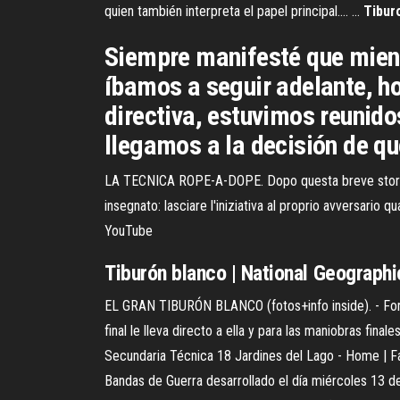
quien también interpreta el papel principal.… …
Tibur
Siempre manifesté que mientr
íbamos a seguir adelante, h
directiva, estuvimos reunido
llegamos a la decisión de que
LA TECNICA ROPE-A-DOPE. Dopo questa breve storia d
insegnato: lasciare l'iniziativa al proprio avversar
YouTube
Tiburón blanco | National Geographi
EL GRAN TIBURÓN BLANCO (fotos+info inside). - Foro
final le lleva directo a ella y para las maniobras fin
Secundaria Técnica 18 Jardines del Lago - Home | F
Bandas de Guerra desarrollado el día miércoles 13 d