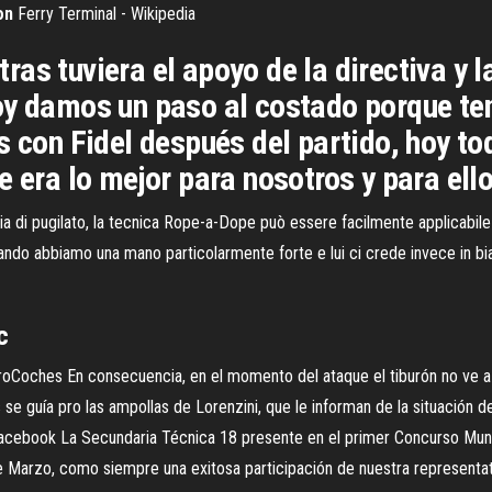
on
Ferry Terminal - Wikipedia
as tuviera el apoyo de la directiva y l
oy damos un paso al costado porque te
s con Fidel después del partido, hoy to
 era lo mejor para nosotros y para ello
i pugilato, la tecnica Rope-a-Dope può essere facilmente applicabile 
io quando abbiamo una mano particolarmente forte e lui ci crede invece 
c
Coches En consecuencia, en el momento del ataque el tiburón no ve a s
ales se guía pro las ampollas de Lorenzini, que le informan de la situación
acebook La Secundaria Técnica 18 presente en el primer Concurso Muni
e Marzo, como siempre una exitosa participación de nuestra representati