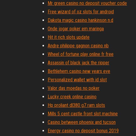
Mr green casino no deposit voucher code
Free wizard of oz slots for android
Dakota magic casino hankinson n.d
Onde jogar poker em maringa
Hit it rich slots update
Andre philippe gagnon casino nb
Wheel of fortune play online fr free
Assassin of black jack the ripper
Bethlehem casino new years eve
Personalized wallet with id slot
Valor das moedas no poker
Lucky creek online casino
Hp proliant dl380 g7 ram slots
Mills 5 cent castle front slot machine
Casino between phoenix and tucson
Energy casino no deposit bonus 2019