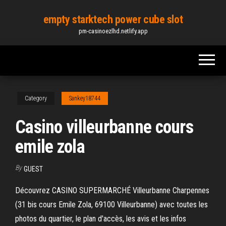
Skip
empty starktech power cube slot
to
pm-casinoezlhd.netlify.app
the
content
Category
Sankey18744
Casino villeurbanne cours
emile zola
By
GUEST
Découvrez CASINO SUPERMARCHÉ Villeurbanne Charpennes
(31 bis cours Emile Zola, 69100 Villeurbanne) avec toutes les
photos du quartier, le plan d'accès, les avis et les infos