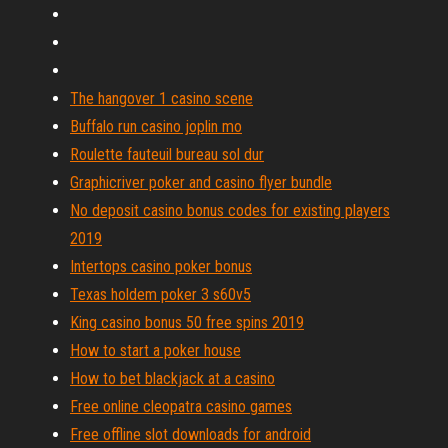
The hangover 1 casino scene
Buffalo run casino joplin mo
Roulette fauteuil bureau sol dur
Graphicriver poker and casino flyer bundle
No deposit casino bonus codes for existing players
2019
Intertops casino poker bonus
Texas holdem poker 3 s60v5
King casino bonus 50 free spins 2019
How to start a poker house
How to bet blackjack at a casino
Free online cleopatra casino games
Free offline slot downloads for android