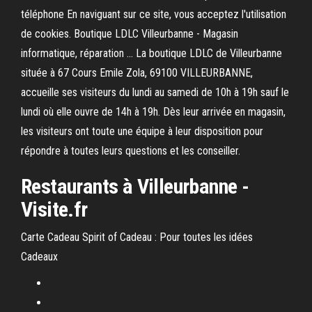
téléphone En naviguant sur ce site, vous acceptez l'utilisation
de cookies. Boutique LDLC Villeurbanne - Magasin
informatique, réparation ... La boutique LDLC de Villeurbanne
située à 67 Cours Emile Zola, 69100 VILLEURBANNE,
accueille ses visiteurs du lundi au samedi de 10h à 19h sauf le
lundi où elle ouvre de 14h à 19h. Dès leur arrivée en magasin,
les visiteurs ont toute une équipe à leur disposition pour
répondre à toutes leurs questions et les conseiller.
Restaurants à Villeurbanne -
Visite.fr
Carte Cadeau Spirit of Cadeau : Pour toutes les idées
Cadeaux